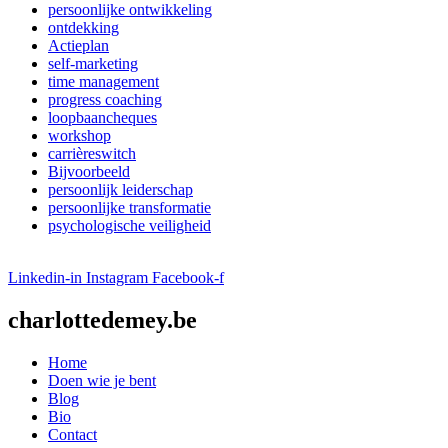
persoonlijke ontwikkeling
ontdekking
Actieplan
self-marketing
time management
progress coaching
loopbaancheques
workshop
carrièreswitch
Bijvoorbeeld
persoonlijk leiderschap
persoonlijke transformatie
psychologische veiligheid
Linkedin-in
Instagram
Facebook-f
charlottedemey.be
Home
Doen wie je bent
Blog
Bio
Contact