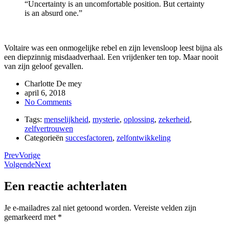
“Uncertainty is an uncomfortable position. But certainty
is an absurd one.”
Voltaire was een onmogelijke rebel en zijn levensloop leest bijna als
een diepzinnig misdaadverhaal. Een vrijdenker ten top. Maar nooit
van zijn geloof gevallen.
Charlotte De mey
april 6, 2018
No Comments
Tags:
menselijkheid
,
mysterie
,
oplossing
,
zekerheid
,
zelfvertrouwen
Categorieën
succesfactoren
,
zelfontwikkeling
Prev
Vorige
Volgende
Next
Een reactie achterlaten
Je e-mailadres zal niet getoond worden.
Vereiste velden zijn
gemarkeerd met
*