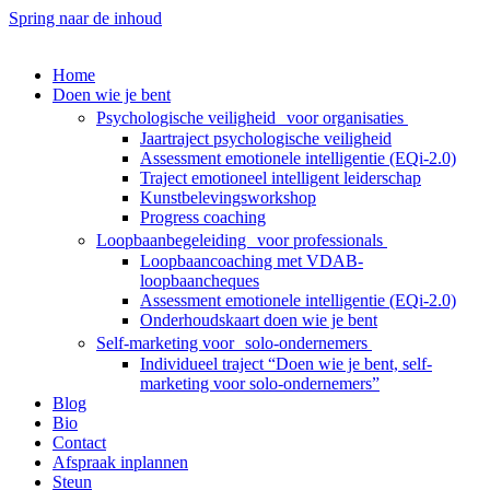
Spring naar de inhoud
Home
Doen wie je bent
Psychologische veiligheid voor organisaties
Jaartraject psychologische veiligheid
Assessment emotionele intelligentie (EQi-2.0)
Traject emotioneel intelligent leiderschap
Kunstbelevingsworkshop
Progress coaching
Loopbaanbegeleiding voor professionals
Loopbaancoaching met VDAB-
loopbaancheques
Assessment emotionele intelligentie (EQi-2.0)
Onderhoudskaart doen wie je bent
Self-marketing voor solo-ondernemers
Individueel traject “Doen wie je bent, self-
marketing voor solo-ondernemers”
Blog
Bio
Contact
Afspraak inplannen
Steun