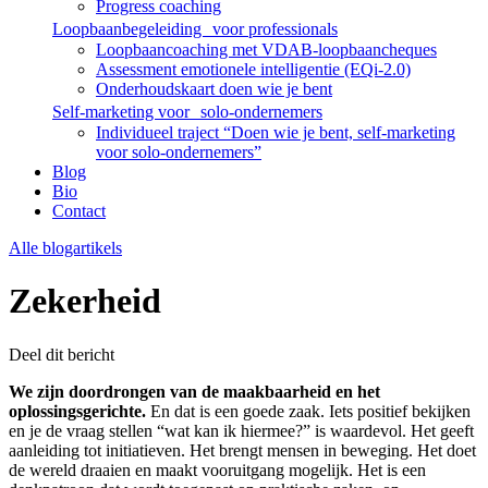
Progress coaching
Loopbaanbegeleiding voor professionals
Loopbaancoaching met VDAB-loopbaancheques
Assessment emotionele intelligentie (EQi-2.0)
Onderhoudskaart doen wie je bent
Self-marketing voor solo-ondernemers
Individueel traject “Doen wie je bent, self-marketing
voor solo-ondernemers”
Blog
Bio
Contact
Alle blogartikels
Zekerheid
Deel dit bericht
We zijn doordrongen van de maakbaarheid en het
oplossingsgerichte.
En dat is een goede zaak. Iets positief bekijken
en je de vraag stellen “wat kan ik hiermee?” is waardevol. Het geeft
aanleiding tot initiatieven. Het brengt mensen in beweging. Het doet
de wereld draaien en maakt vooruitgang mogelijk. Het is een