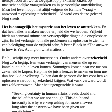
denkpatroon dat wordt toegepast op praktische zaken, op
maatschappelijke vraagstukken en in persoonlijke ontwikkeling.
Maar het leven loopt niet altijd volgens de formule “vraag +
antwoord = oplossing = zekerheid”. Al werd ons dat zo geleerd.
Nog steeds.
Het is onmogelijk het mysterie aan het leven te onttrekken.
En
dat heeft alles te maken met de vrijheid die we hebben. Vrijheid
biedt nu eenmaal ruimte aan verwerpelijke dingen die onoplosbaar
zijn. En het verlangen om alle problemen als oplosbaar te zien, is
een belediging voor de vrijheid schrijft Peter Block in “The answer
to how is Yes. Acting on what matters”.
En hij schrijft nog meer interessants. Onder andere over
zekerheid
.
Nog zo’n begrip. Een waar verlangen van mensen die op een
kantelpunt in hun leven komen. Sommigen komen naar me toe om
zekerheid te kopen. Help me de juiste keuzes te maken en toon me
dan hoe ik die volbreng. Ik ben dan de persoon die het voor hen zou
oplossen waardoor zij zekerheid krijgen. Wat vaak verward wordt
met zelfvertrouwen. Maar het tegengestelde is waar.
“Seeking certainty in human affairs breeds doubt and
the belief that we are not enough. This doubt and
insecurity is why we keep asking for more answers,
long after the answers we have been given are
unsatisfying.”