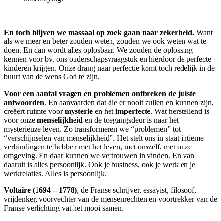
En toch blijven we massaal op zoek gaan naar zekerheid.
Want
als we meer en beter zouden weten, zouden we ook weten wat te
doen. En dan wordt alles oplosbaar. We zouden de oplossing
kennen voor bv. ons ouderschapsvraagstuk en hierdoor de perfecte
kinderen krijgen. Onze drang naar perfectie komt toch redelijk in de
buurt van de wens God te zijn.
Voor een aantal vragen en problemen ontbreken de juiste
antwoorden
. En aanvaarden dat die er nooit zullen en kunnen zijn,
creëert ruimte voor
mysterie
en het
imperfecte
. Wat herstellend is
voor onze
menselijkheid
en de toegangsdeur is naar het
mysterieuze leven. Zo transformeren we “problemen” tot
“verschijnselen van menselijkheid”. Het stelt ons in staat intieme
verbindingen te hebben met het leven, met onszelf, met onze
omgeving. En daar kunnen we vertrouwen in vinden. En van
daaruit is alles persoonlijk. Ook je business, ook je werk en je
werkrelaties. Alles is persoonlijk.
Voltaire (1694 – 1778)
, de Franse schrijver, essayist, filosoof,
vrijdenker, voorvechter van de mensenrechten en voortrekker van de
Franse verlichting vat het mooi samen.