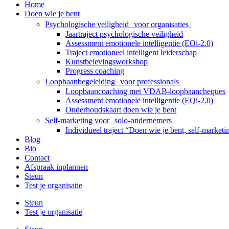
Home
Doen wie je bent
Psychologische veiligheid voor organisaties
Jaartraject psychologische veiligheid
Assessment emotionele intelligentie (EQi-2.0)
Traject emotioneel intelligent leiderschap
Kunstbelevingsworkshop
Progress coaching
Loopbaanbegeleiding voor professionals
Loopbaancoaching met VDAB-loopbaancheques
Assessment emotionele intelligentie (EQi-2.0)
Onderhoudskaart doen wie je bent
Self-marketing voor solo-ondernemers
Individueel traject “Doen wie je bent, self-market
Blog
Bio
Contact
Afspraak inplannen
Steun
Test je organisatie
Steun
Test je organisatie