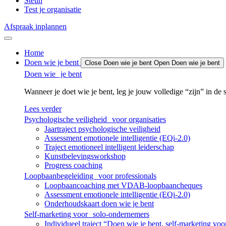
Steun
Test je organisatie
Afspraak inplannen
Home
Doen wie je bent
Close Doen wie je bent
Open Doen wie je bent
Doen wie je bent
Wanneer je doet wie je bent, leg je jouw volledige “zijn” in de s
Lees verder
Psychologische veiligheid voor organisaties
Jaartraject psychologische veiligheid
Assessment emotionele intelligentie (EQi-2.0)
Traject emotioneel intelligent leiderschap
Kunstbelevingsworkshop
Progress coaching
Loopbaanbegeleiding voor professionals
Loopbaancoaching met VDAB-loopbaancheques
Assessment emotionele intelligentie (EQi-2.0)
Onderhoudskaart doen wie je bent
Self-marketing voor solo-ondernemers
Individueel traject “Doen wie je bent, self-marketing vo