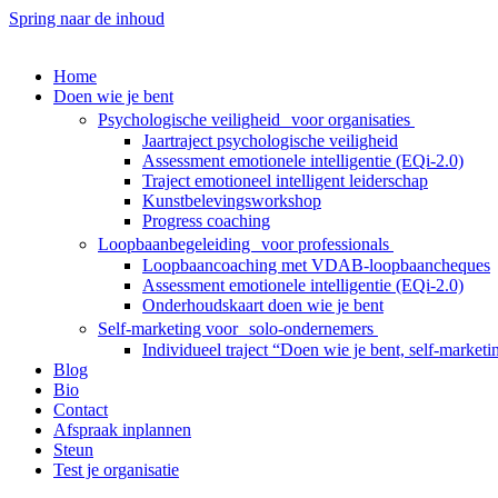
Spring naar de inhoud
Home
Doen wie je bent
Psychologische veiligheid voor organisaties
Jaartraject psychologische veiligheid
Assessment emotionele intelligentie (EQi-2.0)
Traject emotioneel intelligent leiderschap
Kunstbelevingsworkshop
Progress coaching
Loopbaanbegeleiding voor professionals
Loopbaancoaching met VDAB-loopbaancheques
Assessment emotionele intelligentie (EQi-2.0)
Onderhoudskaart doen wie je bent
Self-marketing voor solo-ondernemers
Individueel traject “Doen wie je bent, self-market
Blog
Bio
Contact
Afspraak inplannen
Steun
Test je organisatie