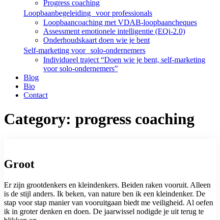
Progress coaching
Loopbaanbegeleiding voor professionals
Loopbaancoaching met VDAB-loopbaancheques
Assessment emotionele intelligentie (EQi-2.0)
Onderhoudskaart doen wie je bent
Self-marketing voor solo-ondernemers
Individueel traject “Doen wie je bent, self-marketing
voor solo-ondernemers”
Blog
Bio
Contact
Category: progress coaching
Groot
Er zijn grootdenkers en kleindenkers. Beiden raken vooruit. Alleen
is de stijl anders. Ik beken, van nature ben ik een kleindenker. De
stap voor stap manier van vooruitgaan biedt me veiligheid. Al oefen
ik in groter denken en doen. De jaarwissel nodigde je uit terug te