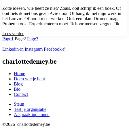
Zotte ideeën, wie heeft ze niet? Zoals, ooit schrijf ik een boek. Of
ooit fiets ik met ons gezin Azië door. Of hang ik met mijn werk in
het Louvre. Of nooit meer werken. Ook een plan. Dromen mag.
Proberen ook. Experimenteren moet. Ik hoor mensen zeggen “ik ...
Lees verder
Page
1
Page
2
Page
3
Linkedin-in
Instagram
Facebook-f
charlottedemey.be
Home
Doen wie je bent
Blog
Bio
Contact
Steun
Test je organisatie
Afspraak inplannen
©2026 charlottedemey.be