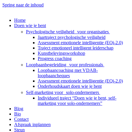
Spring naar de inhoud
Home
Doen wie je bent
Psychologische veiligheid voor organisaties
Jaartraject psychologische veiligheid
Assessment emotionele intelligentie (EQi-2.0)
Traject emotioneel intelligent leiderschap
Kunstbelevingsworkshop
Progress coaching
Loopbaanbegeleiding voor professionals
Loopbaancoaching met VDAB-
loopbaancheques
Assessment emotionele intelligentie (EQi-2.0)
Onderhoudskaart doen wie je bent
Self-marketing voor solo-ondernemers
Individueel traject “Doen wie je bent, self-
marketing voor solo-ondernemers”
Blog
Bio
Contact
Afspraak inplannen
Steun