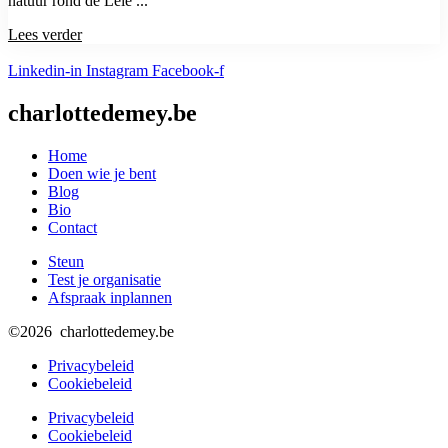
natuur rond de Leie ...
Lees verder
Linkedin-in
Instagram
Facebook-f
charlottedemey.be
Home
Doen wie je bent
Blog
Bio
Contact
Steun
Test je organisatie
Afspraak inplannen
©2026 charlottedemey.be
Privacybeleid
Cookiebeleid
Privacybeleid
Cookiebeleid