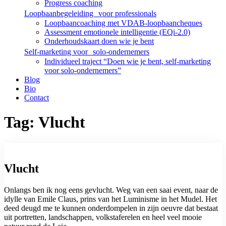
Progress coaching
Loopbaanbegeleiding voor professionals
Loopbaancoaching met VDAB-loopbaancheques
Assessment emotionele intelligentie (EQi-2.0)
Onderhoudskaart doen wie je bent
Self-marketing voor solo-ondernemers
Individueel traject “Doen wie je bent, self-marketing
voor solo-ondernemers”
Blog
Bio
Contact
Tag: Vlucht
Vlucht
Onlangs ben ik nog eens gevlucht. Weg van een saai event, naar de
idylle van Emile Claus, prins van het Luminisme in het Mudel. Het
deed deugd me te kunnen onderdompelen in zijn oeuvre dat bestaat
uit portretten, landschappen, volkstaferelen en heel veel mooie