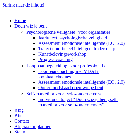
Spring naar de inhoud
Home
Doen wie je bent
Psychologische veiligheid voor organisaties
Jaartraject psychologische veiligheid
Assessment emotionele intelligentie (EQi-2.0)
Traject emotioneel intelligent leiderschap
Kunstbelevingsworkshop
Progress coaching
Loopbaanbegeleiding voor professionals
Loopbaancoaching met VDAB-
loopbaancheques
Assessment emotionele intelligentie (EQi-2.0)
Onderhoudskaart doen wie je bent
Self-marketing voor solo-ondernemers
Individueel traject “Doen wie je bent, self-
marketing voor solo-ondernemers”
Blog
Bio
Contact
Afspraak inplannen
Steun