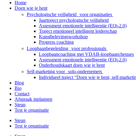
Home
Doen wie je bent
Psychologische veiligheid voor organisaties
Jaartraject psychologische veiligheid
Assessment emotionele intelligentie (EQi-2.0)
Traject emotioneel intelligent leiderschap
Kunstbelevingsworkshop
Progress coaching
Loopbaanbegeleiding voor professionals
Loopbaancoaching met VDAB-loopbaancheques
Assessment emotionele intelligentie (EQi-2.0)
Onderhoudskaart doen wie je bent
Self-marketing voor solo-ondernemers
Individueel traject “Doen wie je bent, self-market
Blog
Bio
Contact
Afspraak inplannen
Steun
Test je organisatie
Steun
Test je organisatie