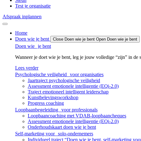
Steun
Test je organisatie
Afspraak inplannen
Home
Doen wie je bent
Close Doen wie je bent
Open Doen wie je bent
Doen wie je bent
Wanneer je doet wie je bent, leg je jouw volledige “zijn” in de s
Lees verder
Psychologische veiligheid voor organisaties
Jaartraject psychologische veiligheid
Assessment emotionele intelligentie (EQi-2.0)
Traject emotioneel intelligent leiderschap
Kunstbelevingsworkshop
Progress coaching
Loopbaanbegeleiding voor professionals
Loopbaancoaching met VDAB-loopbaancheques
Assessment emotionele intelligentie (EQi-2.0)
Onderhoudskaart doen wie je bent
Self-marketing voor solo-ondernemers
Individueel traject “Doen wie je bent, self-marketing vo