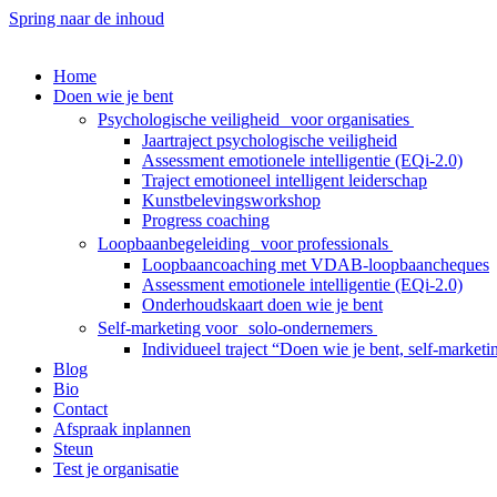
Spring naar de inhoud
Home
Doen wie je bent
Psychologische veiligheid voor organisaties
Jaartraject psychologische veiligheid
Assessment emotionele intelligentie (EQi-2.0)
Traject emotioneel intelligent leiderschap
Kunstbelevingsworkshop
Progress coaching
Loopbaanbegeleiding voor professionals
Loopbaancoaching met VDAB-loopbaancheques
Assessment emotionele intelligentie (EQi-2.0)
Onderhoudskaart doen wie je bent
Self-marketing voor solo-ondernemers
Individueel traject “Doen wie je bent, self-market
Blog
Bio
Contact
Afspraak inplannen
Steun
Test je organisatie